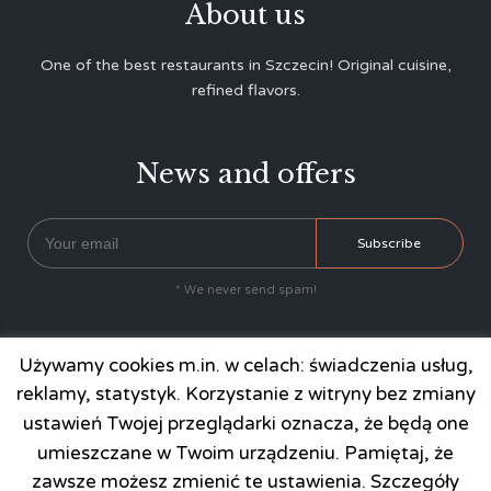
About us
One of the best restaurants in Szczecin! Original cuisine,
refined flavors.
News and offers
* We never send spam!



Używamy cookies m.in. w celach: świadczenia usług,
reklamy, statystyk. Korzystanie z witryny bez zmiany
ustawień Twojej przeglądarki oznacza, że będą one
Contact
umieszczane w Twoim urządzeniu. Pamiętaj, że
zawsze możesz zmienić te ustawienia. Szczegóły